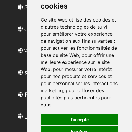
cookies
Sitio web en español
Ce site Web utilise des cookies et
d'autres technologies de suivi
сайт на русском
pour améliorer votre expérience
de navigation aux fins suivantes :
pour activer les fonctionnalités de
Web sitesi türkçe
base du site Web
,
pour offrir une
meilleure expérience sur le site
Web
,
pour mesurer votre intérêt
한국 웹 사이트
pour nos produits et services et
pour personnaliser les interactions
marketing
,
pour diffuser des
日本語ウェブサイト
publicités plus pertinentes pour
vous
.
الموقع العربي
J'accepte
Je refuse