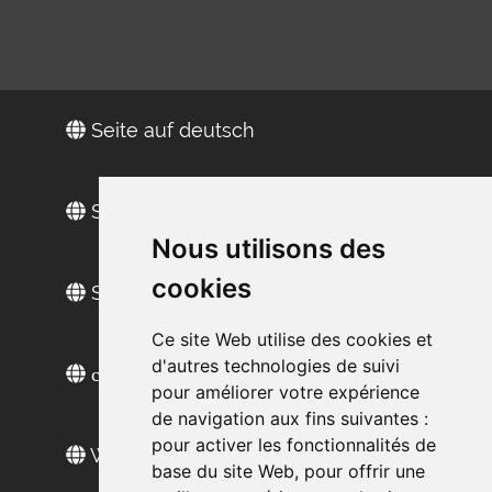
Seite auf deutsch
Site in Englisch
Nous utilisons des
cookies
Sitio web en español
Ce site Web utilise des cookies et
d'autres technologies de suivi
сайт на русском
pour améliorer votre expérience
de navigation aux fins suivantes :
pour activer les fonctionnalités de
Web sitesi türkçe
base du site Web
,
pour offrir une