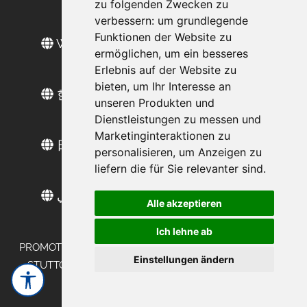
zu folgenden Zwecken zu
verbessern:
um grundlegende
Funktionen der Website zu
Web sitesi türkçe
ermöglichen
,
um ein besseres
Erlebnis auf der Website zu
bieten
,
um Ihr Interesse an
한국 웹 사이트
unseren Produkten und
Dienstleistungen zu messen und
Marketinginteraktionen zu
日本語のウェブサイト
personalisieren
,
um Anzeigen zu
liefern die für Sie relevanter sind
.
موقع عربي
Alle akzeptieren
Ich lehne ab
PROMOTION AGENTUR BUNDESWEIT IN FRANKFURT -
Einstellungen ändern
STUTTGART - MÜNCHEN - DÜSSELDORF - BERLIN -
HAMBURG