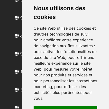
Nous utilisons des
cookies
Sitio web en español
Ce site Web utilise des cookies et
d'autres technologies de suivi
сайт на русском
pour améliorer votre expérience
de navigation aux fins suivantes :
pour activer les fonctionnalités de
Web sitesi türkçe
base du site Web
,
pour offrir une
meilleure expérience sur le site
Web
,
pour mesurer votre intérêt
한국 웹 사이트
pour nos produits et services et
pour personnaliser les interactions
marketing
,
pour diffuser des
日本語ウェブサイト
publicités plus pertinentes pour
vous
.
الموقع العربي