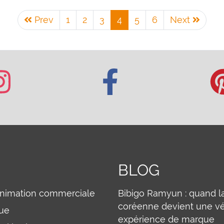
Prev
1
2
3
4
5
6
Next
BLOG
animation commerciale
Bibigo Ramyun : quand l
coréenne devient une vé
que
expérience de marque