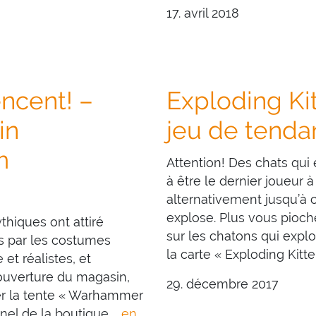
17. avril 2018
ncent! –
Exploding Ki
in
jeu de tenda
m
Attention! Des chats qui 
à être le dernier joueur à
alternativement jusqu’à 
explose. Plus vous pioche
hiques ont attiré
sur les chatons qui exp
és par les costumes
la carte « Exploding Kitt
et réalistes, et
’ouverture du magasin,
29. décembre 2017
ter la tente « Warhammer
nnel de la boutique …
en