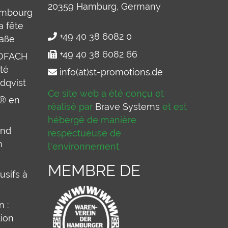
20359
Hamburg, Germany
ambourg
a fête
+49 40 38 6082 0
raße
+49 40 38 6082 66
IOFACH
té
info(at)st-promotions.de
dqvist
Ce site web a été conçu et
p® en
réalisé par
Brave Systems
et est
hébergé de manière
and
respectueuse de
n
l'environnement.
MEMBRE DE
usifs à
 :
tion