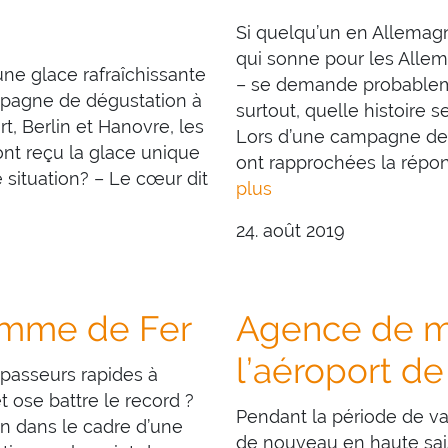
Si quelqu’un en Allema
qui sonne pour les All
une glace rafraîchissante
– se demande probableme
mpagne de dégustation à
surtout, quelle histoire 
, Berlin et Hanovre, les
Lors d’une campagne de 
t reçu la glace unique
ont rapprochées la répon
 situation? – Le cœur dit
plus
24. août 2019
omme de Fer
Agence de ma
l’aéroport 
passeurs rapides à
t ose battre le record ?
Pendant la période de va
n dans le cadre d’une
de nouveau en haute sai