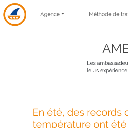
Skip to navigation
Skip to main content
Agence
Méthode de trav
AMB
Les ambassadeu
leurs expérience
En été, des records 
température ont été