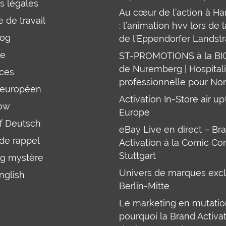
s légales
Au cœur de l’action à H
 de travail
: l’animation hvv lors de l
log
de l’Eppendorfer Landst
re
ST-PROMOTIONS à la B
de Nuremberg | Hospitali
ces
professionnelle pour Nor
 européen
Activation In-Store air u
ow
Europe
uf Deutsch
eBay Live en direct – Br
 de rappel
Activation à la Comic Co
Stuttgart
g mystère
Univers de marques excl
English
Berlin-Mitte
Le marketing en mutation
pourquoi la Brand Activa