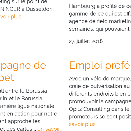
ng sur le point de
Hambourg a profité de c
NINGER à Düsseldorf.
gamme de ce qui est offe
voir plus
agence de field marketi
semaines, qui pouvaient 
27. juillet 2018
mpagne de
Emploi préfé
bet
Avec un vélo de marque
craie de pulvérisation a
l entre le Borussia
différents endroits bien
in et le Borussia
promouvoir la campagne
emière ligue nationale
Opitz Consulting dans le
nt en action pour notre
promoteurs se sont posi
ent approché les
savoir plus
et des cartes …
en savoir