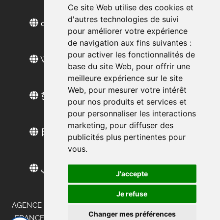
Ce site Web utilise des cookies et
d'autres technologies de suivi
сайт на русском
pour améliorer votre expérience
de navigation aux fins suivantes :
pour activer les fonctionnalités de
Web sitesi türkçe
base du site Web
,
pour offrir une
meilleure expérience sur le site
Web
,
pour mesurer votre intérêt
한국 웹 사이트
pour nos produits et services et
pour personnaliser les interactions
marketing
,
pour diffuser des
日本語ウェブサイト
publicités plus pertinentes pour
vous
.
الموقع العربي
J'accepte
Je refuse
AGENCE DE MARKETING DE TERRAIN EN ALLEMAGNE -
Changer mes préférences
FRANCFORT - STUTTGART - MUNICH - DÜSSELDORF -