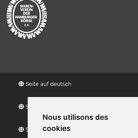
Seite auf deutsch
Site in Englisch
Nous utilisons des
cookies
Sitio web en español