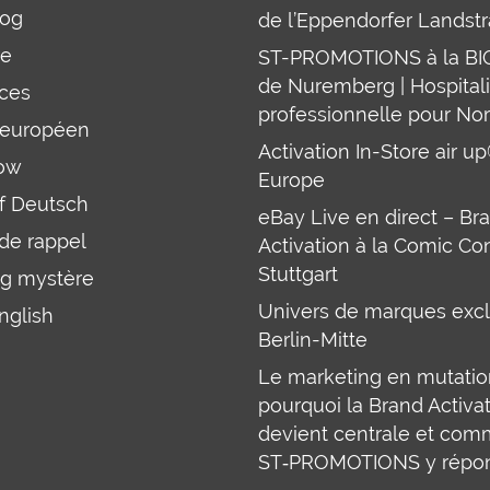
log
de l’Eppendorfer Landst
re
ST-PROMOTIONS à la B
de Nuremberg | Hospitali
ces
professionnelle pour Nor
 européen
Activation In-Store air u
ow
Europe
uf Deutsch
eBay Live en direct – Br
 de rappel
Activation à la Comic Co
Stuttgart
g mystère
Univers de marques excl
English
Berlin-Mitte
Le marketing en mutation
pourquoi la Brand Activa
devient centrale et co
ST‑PROMOTIONS y répo