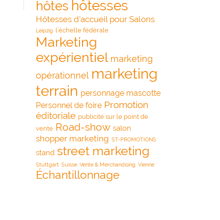
hôtesses
hôtes
Hôtesses d'accueil pour Salons
l’échelle fédérale
Leipzig
Marketing
expérientiel
marketing
marketing
opérationnel
terrain
personnage mascotte
Promotion
Personnel de foire
éditoriale
publicité sur le point de
Road-show
salon
vente
shopper marketing
ST-PROMOTIONS
street marketing
stand
Stuttgart
Suisse
Vente & Merchandising
Vienne
Échantillonnage