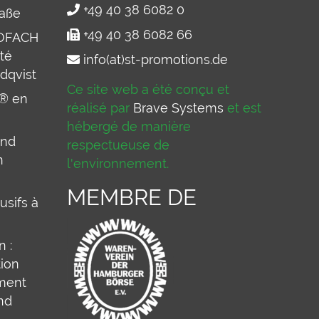
+49 40 38 6082 0
raße
+49 40 38 6082 66
IOFACH
té
info(at)st-promotions.de
dqvist
Ce site web a été conçu et
p® en
réalisé par
Brave Systems
et est
hébergé de manière
and
respectueuse de
n
l'environnement.
MEMBRE DE
usifs à
 :
tion
mment
nd