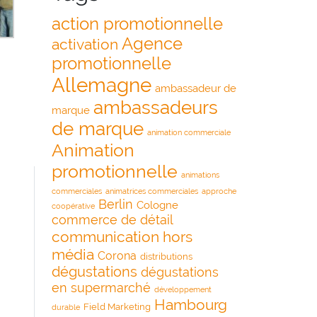
action promotionnelle
Agence
activation
promotionnelle
Allemagne
ambassadeur de
ambassadeurs
marque
de marque
animation commerciale
Animation
promotionnelle
animations
commerciales
animatrices commerciales
approche
Berlin
Cologne
coopérative
commerce de détail
communication hors
média
Corona
distributions
dégustations
dégustations
en supermarché
développement
Hambourg
Field Marketing
durable