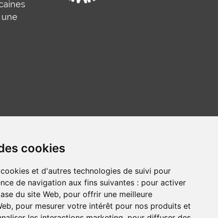
caines
 une
 des cookies
 cookies et d'autres technologies de suivi pour
nce de navigation aux fins suivantes :
pour activer
base du site Web
,
pour offrir une meilleure
сайт на русском
Web sitesi türkçe
 Web
,
pour mesurer votre intérêt pour nos produits et
naliser les interactions marketing
,
pour diffuser des