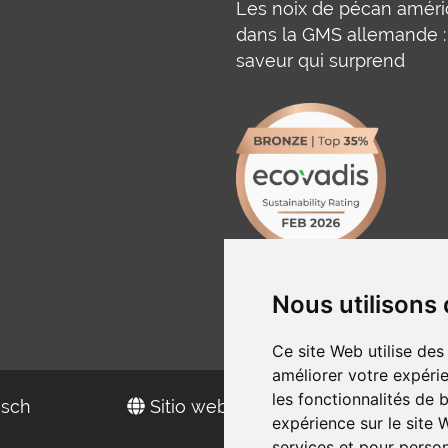
Les noix de pécan améri
dans la GMS allemande :
saveur qui surprend
Nous utilisons
Ce site Web utilise des
améliorer votre expérie
les fonctionnalités de 
isch
Sitio web en español
expérience sur le site
services et pour person