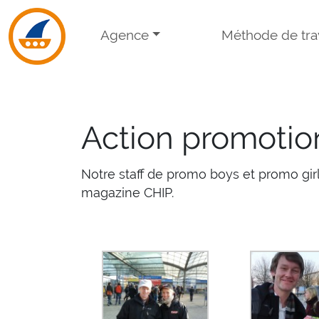
Skip to navigation
Skip to main content
Agence
Méthode de trav
Action promotio
Notre staff de promo boys et promo girl
magazine CHIP.