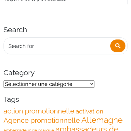
Search
Sea
Search for
Category
Tags
action promotionnelle
activation
Allemagne
Agence promotionnelle
ambassadeurs de
ambassadeur de marque