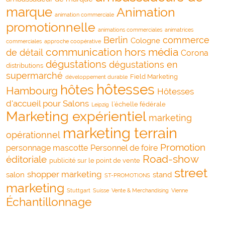
marque
Animation
animation commerciale
promotionnelle
animations commerciales
animatrices
Berlin
commerce
Cologne
commerciales
approche coopérative
communication hors média
de détail
Corona
dégustations
dégustations en
distributions
supermarché
Field Marketing
développement durable
hôtesses
hôtes
Hambourg
Hôtesses
d'accueil pour Salons
l’échelle fédérale
Leipzig
Marketing expérientiel
marketing
marketing terrain
opérationnel
Promotion
personnage mascotte
Personnel de foire
Road-show
éditoriale
publicité sur le point de vente
street
shopper marketing
salon
stand
ST-PROMOTIONS
marketing
Stuttgart
Suisse
Vente & Merchandising
Vienne
Échantillonnage