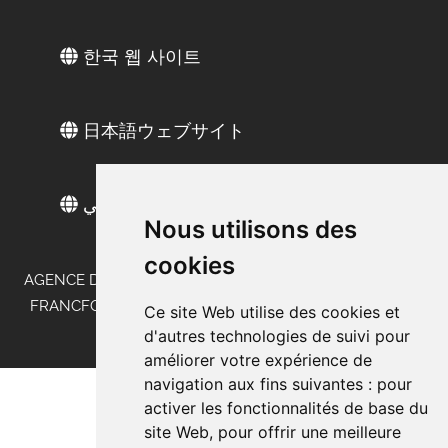
한국 웹 사이트
日本語ウェブサイト
الموقع العربي
Nous utilisons des
cookies
AGENCE DE MARKETING DE TERRAIN EN ALLEMAGNE -
FRANCFORT - STUTTGART - MUNICH - DÜSSELDORF -
Ce site Web utilise des cookies et
BERLIN - HAMBOURG
d'autres technologies de suivi pour
améliorer votre expérience de
navigation aux fins suivantes :
pour
activer les fonctionnalités de base du
site Web
,
pour offrir une meilleure