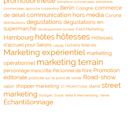
promotionnelle
animations commerciales
animatrices
Berlin
commerce
Cologne
commerciales
approche coopérative
communication hors média
de détail
Corona
dégustations
dégustations en
distributions
supermarché
Field Marketing
développement durable
hôtesses
hôtes
Hambourg
Hôtesses
d'accueil pour Salons
l’échelle fédérale
Leipzig
Marketing expérientiel
marketing
marketing terrain
opérationnel
Promotion
personnage mascotte
Personnel de foire
Road-show
éditoriale
publicité sur le point de vente
street
shopper marketing
salon
stand
ST-PROMOTIONS
marketing
Stuttgart
Suisse
Vente & Merchandising
Vienne
Échantillonnage