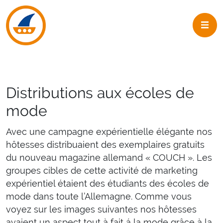
Skip to navigation
Skip to main content
Distributions aux écoles de
mode
Avec une campagne expérientielle élégante nos
hôtesses distribuaient des exemplaires gratuits
du nouveau magazine allemand « COUCH ». Les
groupes cibles de cette activité de marketing
expérientiel étaient des étudiants des écoles de
mode dans toute l’Allemagne. Comme vous
voyez sur les images suivantes nos hôtesses
avaient un aspect tout à fait á la mode grâce à la