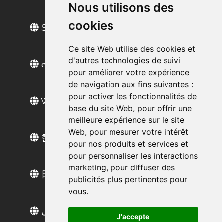
Nous utilisons des
cookies
Sitio web en español
Ce site Web utilise des cookies et
d'autres technologies de suivi
сайт на русском
pour améliorer votre expérience
de navigation aux fins suivantes :
pour activer les fonctionnalités de
Web sitesi türkçe
base du site Web
,
pour offrir une
meilleure expérience sur le site
Web
,
pour mesurer votre intérêt
한국 웹 사이트
pour nos produits et services et
pour personnaliser les interactions
marketing
,
pour diffuser des
日本語ウェブサイト
publicités plus pertinentes pour
vous
.
الموقع العربي
J'accepte