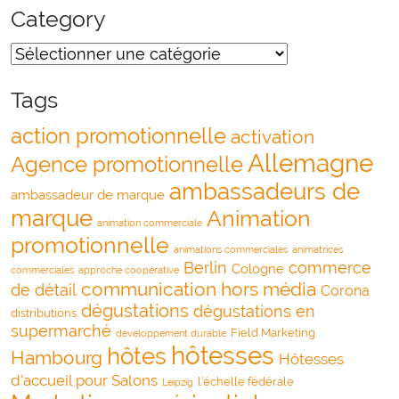
Category
Tags
action promotionnelle
activation
Allemagne
Agence promotionnelle
ambassadeurs de
ambassadeur de marque
marque
Animation
animation commerciale
promotionnelle
animations commerciales
animatrices
Berlin
commerce
Cologne
commerciales
approche coopérative
communication hors média
de détail
Corona
dégustations
dégustations en
distributions
supermarché
Field Marketing
développement durable
hôtesses
hôtes
Hambourg
Hôtesses
d'accueil pour Salons
l’échelle fédérale
Leipzig