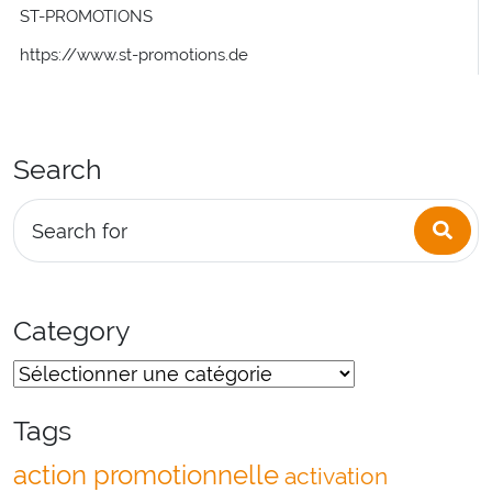
ST-PROMOTIONS
https://www.st-promotions.de
Search
Sea
Search for
Category
Tags
action promotionnelle
activation