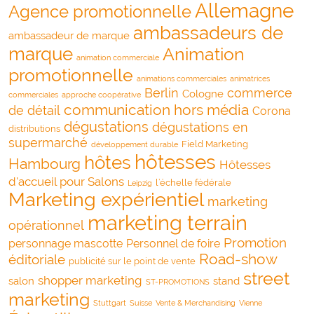
Allemagne
Agence promotionnelle
ambassadeurs de
ambassadeur de marque
marque
Animation
animation commerciale
promotionnelle
animations commerciales
animatrices
Berlin
commerce
Cologne
commerciales
approche coopérative
communication hors média
de détail
Corona
dégustations
dégustations en
distributions
supermarché
Field Marketing
développement durable
hôtesses
hôtes
Hambourg
Hôtesses
d'accueil pour Salons
l’échelle fédérale
Leipzig
Marketing expérientiel
marketing
marketing terrain
opérationnel
Promotion
personnage mascotte
Personnel de foire
Road-show
éditoriale
publicité sur le point de vente
street
shopper marketing
salon
stand
ST-PROMOTIONS
marketing
Stuttgart
Suisse
Vente & Merchandising
Vienne