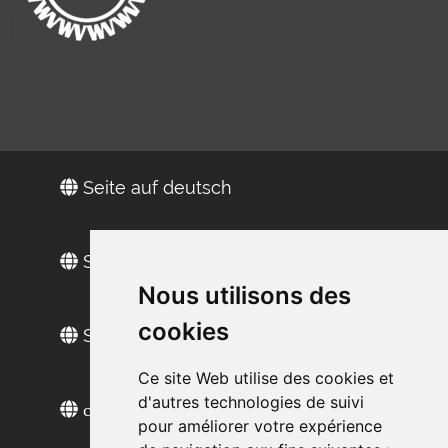
Seite auf deutsch
Site in Englisch
Nous utilisons des
cookies
Sitio web en español
Ce site Web utilise des cookies et
d'autres technologies de suivi
сайт на русском
pour améliorer votre expérience