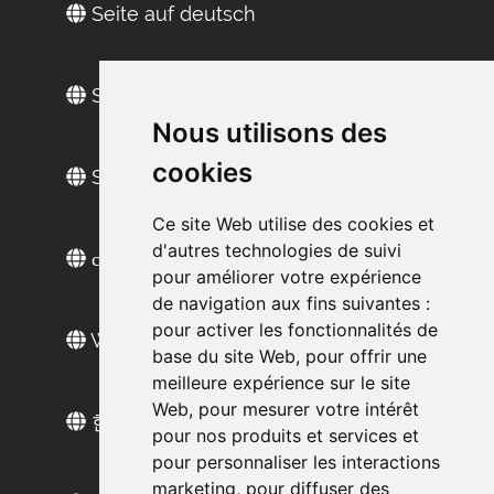
Seite auf deutsch
Site in Englisch
Nous utilisons des
cookies
Sitio web en español
Ce site Web utilise des cookies et
d'autres technologies de suivi
сайт на русском
pour améliorer votre expérience
de navigation aux fins suivantes :
pour activer les fonctionnalités de
Web sitesi türkçe
base du site Web
,
pour offrir une
meilleure expérience sur le site
Web
,
pour mesurer votre intérêt
한국 웹 사이트
pour nos produits et services et
pour personnaliser les interactions
marketing
,
pour diffuser des