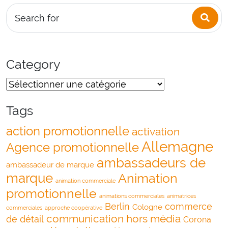
Sea
Search for
Category
Tags
action promotionnelle
activation
Allemagne
Agence promotionnelle
ambassadeurs de
ambassadeur de marque
marque
Animation
animation commerciale
promotionnelle
animations commerciales
animatrices
Berlin
commerce
Cologne
commerciales
approche coopérative
communication hors média
de détail
Corona