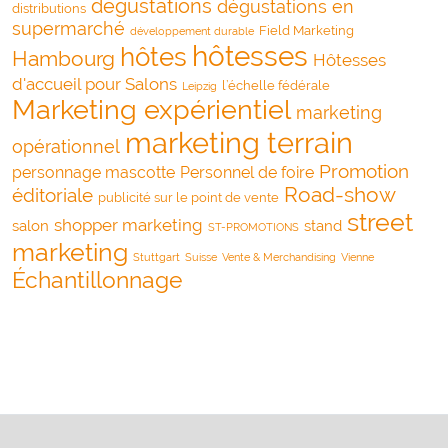
dégustations
dégustations en
distributions
supermarché
Field Marketing
développement durable
hôtesses
hôtes
Hambourg
Hôtesses
d'accueil pour Salons
l’échelle fédérale
Leipzig
Marketing expérientiel
marketing
marketing terrain
opérationnel
Promotion
personnage mascotte
Personnel de foire
Road-show
éditoriale
publicité sur le point de vente
street
shopper marketing
salon
stand
ST-PROMOTIONS
marketing
Stuttgart
Suisse
Vente & Merchandising
Vienne
Échantillonnage