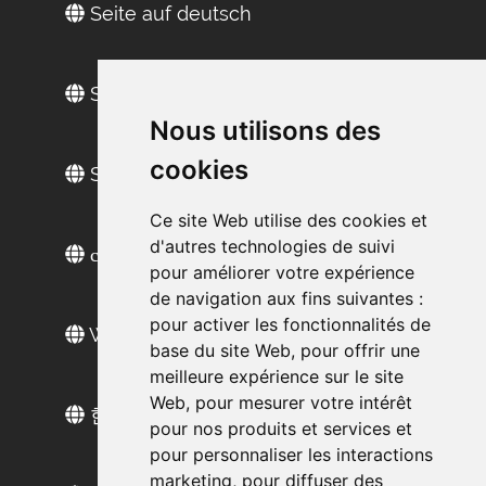
Seite auf deutsch
Site in Englisch
Nous utilisons des
cookies
Sitio web en español
Ce site Web utilise des cookies et
d'autres technologies de suivi
сайт на русском
pour améliorer votre expérience
de navigation aux fins suivantes :
pour activer les fonctionnalités de
Web sitesi türkçe
base du site Web
,
pour offrir une
meilleure expérience sur le site
Web
,
pour mesurer votre intérêt
한국 웹 사이트
pour nos produits et services et
pour personnaliser les interactions
marketing
,
pour diffuser des