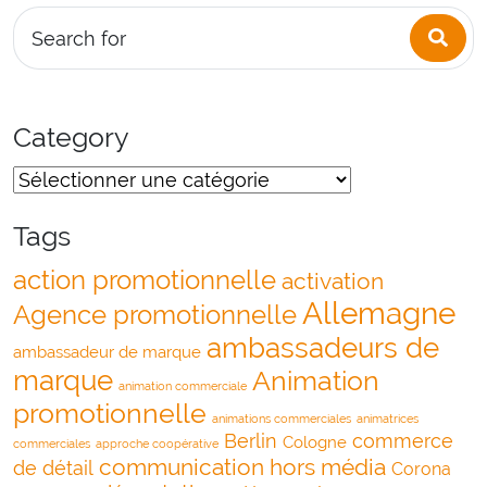
Sea
Search for
Category
Tags
action promotionnelle
activation
Allemagne
Agence promotionnelle
ambassadeurs de
ambassadeur de marque
marque
Animation
animation commerciale
promotionnelle
animations commerciales
animatrices
Berlin
commerce
Cologne
commerciales
approche coopérative
communication hors média
de détail
Corona