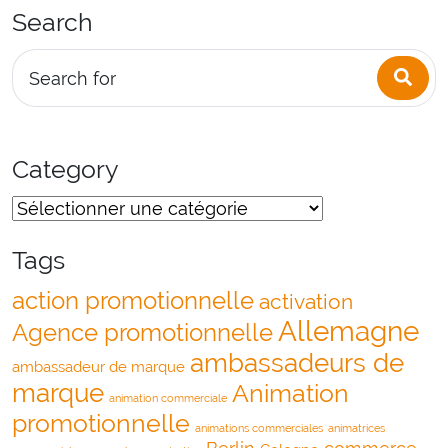
Search
Sea
Search for
Category
Tags
action promotionnelle
activation
Allemagne
Agence promotionnelle
ambassadeurs de
ambassadeur de marque
marque
Animation
animation commerciale
promotionnelle
animations commerciales
animatrices