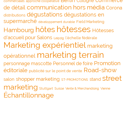
Berlin
commerce
Cologne
commerciales
approche coopérative
communication hors média
de détail
Corona
dégustations
dégustations en
distributions
supermarché
Field Marketing
développement durable
hôtesses
hôtes
Hambourg
Hôtesses
d'accueil pour Salons
l’échelle fédérale
Leipzig
Marketing expérientiel
marketing
marketing terrain
opérationnel
Promotion
personnage mascotte
Personnel de foire
Road-show
éditoriale
publicité sur le point de vente
street
shopper marketing
salon
stand
ST-PROMOTIONS
marketing
Stuttgart
Suisse
Vente & Merchandising
Vienne
Échantillonnage