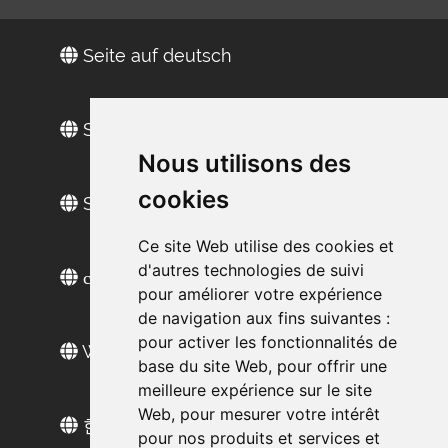
Seite auf deutsch
Site in Englisch
Nous utilisons des
cookies
Sitio web en español
Ce site Web utilise des cookies et
d'autres technologies de suivi
сайт на русском
pour améliorer votre expérience
de navigation aux fins suivantes :
pour activer les fonctionnalités de
Web sitesi türkçe
base du site Web
,
pour offrir une
meilleure expérience sur le site
Web
,
pour mesurer votre intérêt
한국 웹 사이트
pour nos produits et services et