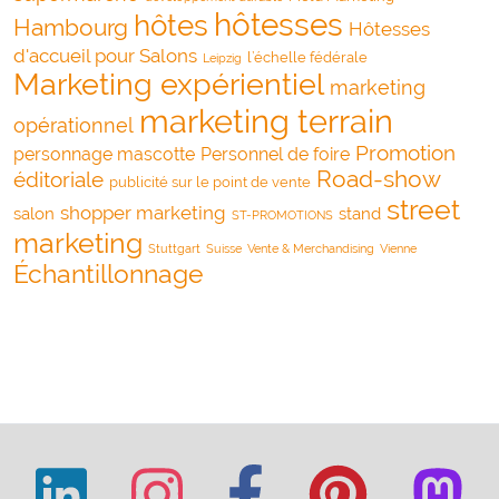
hôtesses
hôtes
Hambourg
Hôtesses
d'accueil pour Salons
l’échelle fédérale
Leipzig
Marketing expérientiel
marketing
marketing terrain
opérationnel
Promotion
personnage mascotte
Personnel de foire
Road-show
éditoriale
publicité sur le point de vente
street
shopper marketing
salon
stand
ST-PROMOTIONS
marketing
Stuttgart
Suisse
Vente & Merchandising
Vienne
Échantillonnage