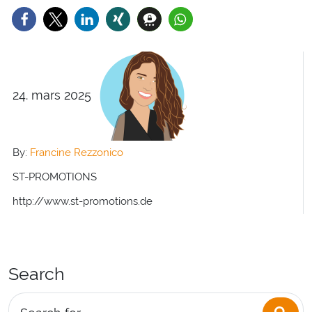
24. mars 2025
By:
Francine Rezzonico
ST-PROMOTIONS
http://www.st-promotions.de
Search
Sea