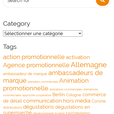
Search for
Category
Tags
action promotionnelle
activation
Allemagne
Agence promotionnelle
ambassadeurs de
ambassadeur de marque
marque
Animation
animation commerciale
promotionnelle
animations commerciales
animatrices
Berlin
commerce
Cologne
commerciales
approche coopérative
communication hors média
de détail
Corona
dégustations
dégustations en
distributions
supermarché
Field Marketing
développement durable