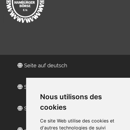
Seite auf deutsch
Site in Englisch
Nous utilisons des
cookies
Sitio web en español
Ce site Web utilise des cookies et
d'autres technologies de suivi
сайт на русском