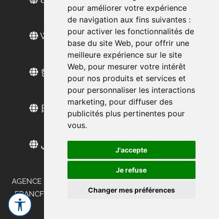
pour améliorer votre expérience
de navigation aux fins suivantes :
pour activer les fonctionnalités de
Web sitesi türkçe
base du site Web
,
pour offrir une
meilleure expérience sur le site
Web
,
pour mesurer votre intérêt
한국 웹 사이트
pour nos produits et services et
pour personnaliser les interactions
marketing
,
pour diffuser des
日本語ウェブサイト
publicités plus pertinentes pour
vous
.
الموقع العربي
J'accepte
Je refuse
AGENCE DE MARKETING DE TERRAIN EN ALLEMAGNE -
Changer mes préférences
FRANCFORT - STUTTGART - MUNICH - DÜSSELDORF -
BERLIN - HAMBOURG