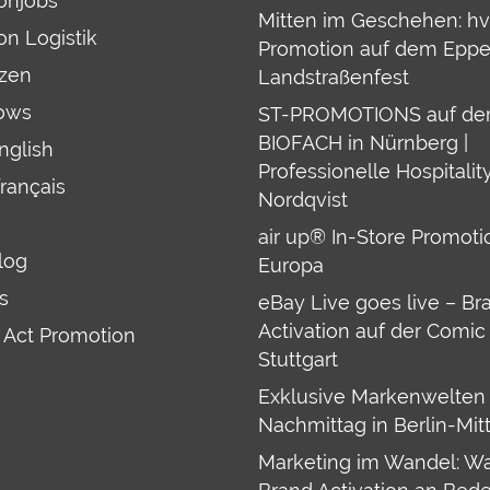
onjobs
Mitten im Geschehen: hv
on Logistik
Promotion auf dem Eppe
zen
Landstraßenfest
ows
ST-PROMOTIONS auf de
BIOFACH in Nürnberg |
English
Professionelle Hospitality
français
Nordqvist
air up® In-Store Promoti
log
Europa
s
eBay Live goes live – Br
Activation auf der Comic
 Act Promotion
Stuttgart
Exklusive Markenwelten
Nachmittag in Berlin-Mit
Marketing im Wandel: W