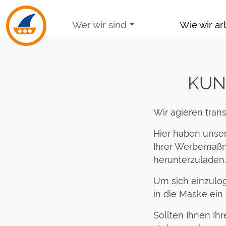
Skip to navigation
Skip to main content
Wer wir sind
Wie wir ar
KUN
Wir agieren trans
Hier haben unse
Ihrer Werbemaß
herunterzuladen.
Um sich einzulo
in die Maske ein
Sollten Ihnen I