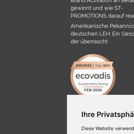
Brand Activation an Bed
gewinnt und wie ST-
PROMOTIONS darauf reag
Amerikanische Pekannü
deutschen LEH: Ein Ges
der überrascht
Ihre Privatsphä
Diese Website verwend