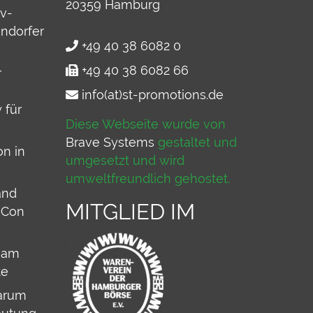
20359
Hamburg
v-
ndorfer
+49 40 38 6082 0
+49 40 38 6082 66
r
info(at)st-promotions.de
 für
Diese Webseite wurde von
Brave Systems
gestaltet und
on in
umgesetzt und wird
umweltfreundlich gehostet.
and
MITGLIED IM
 Con
 am
te
arum