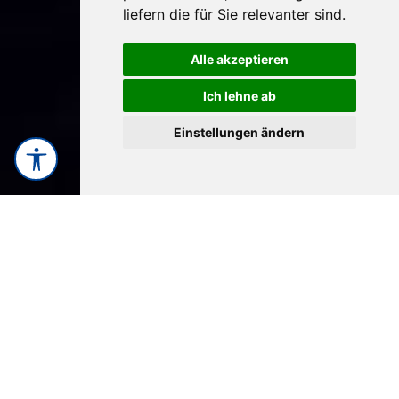
liefern die für Sie relevanter sind
.
Alle akzeptieren
Ich lehne ab
Einstellungen ändern
ONE STRATEGY. LOCAL
EXECUTION. EUROPE ACTIVATED.
Unser europäisches Brand
Activation Netzwerk