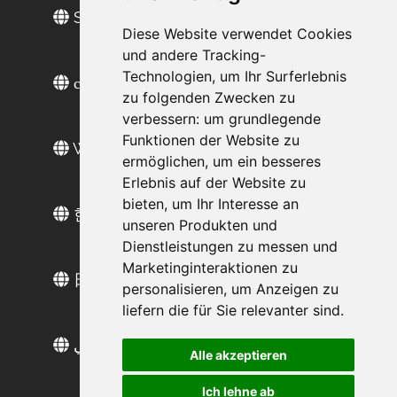
Sitio web en español
Diese Website verwendet Cookies
und andere Tracking-
Technologien, um Ihr Surferlebnis
сайт на русском
zu folgenden Zwecken zu
verbessern:
um grundlegende
Funktionen der Website zu
Web sitesi türkçe
ermöglichen
,
um ein besseres
Erlebnis auf der Website zu
bieten
,
um Ihr Interesse an
한국 웹 사이트
unseren Produkten und
Dienstleistungen zu messen und
Marketinginteraktionen zu
日本語のウェブサイト
personalisieren
,
um Anzeigen zu
liefern die für Sie relevanter sind
.
موقع عربي
Alle akzeptieren
Ich lehne ab