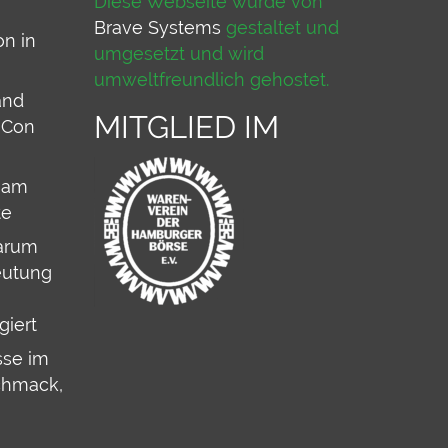
Diese Webseite wurde von
Brave Systems
gestaltet und
on in
umgesetzt und wird
umweltfreundlich gehostet.
and
MITGLIED IM
 Con
 am
te
arum
eutung
iert
sse im
chmack,