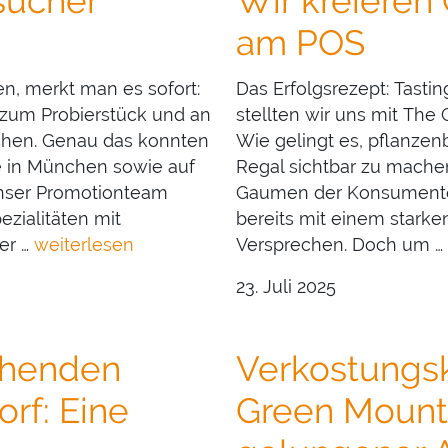
sucher
Wir kreieren
am POS
 merkt man es sofort:
Das Erfolgsrezept: Tasti
f zum Probierstück und an
stellten wir uns mit The
uchen. Genau das konnten
Wie gelingt es, pflanzen
e in München sowie auf
Regal sichtbar zu machen
nser Promotionteam
Gaumen der Konsumenten
ezialitäten mit
bereits mit einem starke
er …
weiterlesen
Versprechen. Doch um …
23. Juli 2025
ehenden
Verkostungs
rf: Eine
Green Mounta