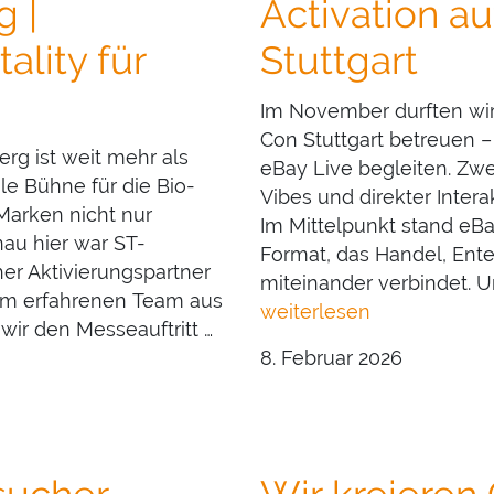
 |
Activation a
ality für
Stuttgart
Im November durften wir
Con Stuttgart betreuen –
g ist weit mehr als
eBay Live begleiten. Zwe
ale Bühne für die Bio-
Vibes und direkter Inter
Marken nicht nur
Im Mittelpunkt stand eBa
nau hier war ST-
Format, das Handel, Ent
er Aktivierungspartner
miteinander verbindet. Un
nem erfahrenen Team aus
weiterlesen
wir den Messeauftritt …
8. Februar 2026