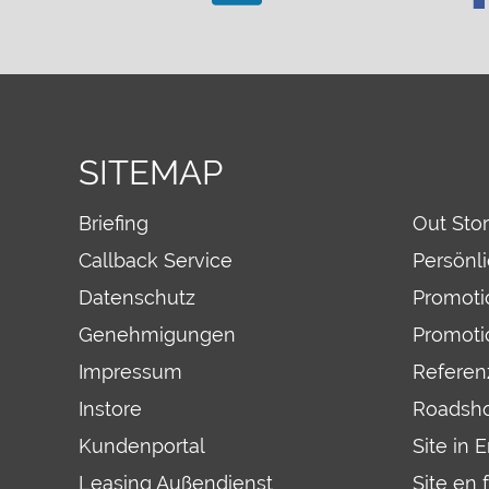
SITEMAP
Briefing
Out Sto
Callback Service
Persönl
Datenschutz
Promoti
Genehmigungen
Promoti
Impressum
Referen
Instore
Roadsh
Kundenportal
Site in 
Leasing Außendienst
Site en 