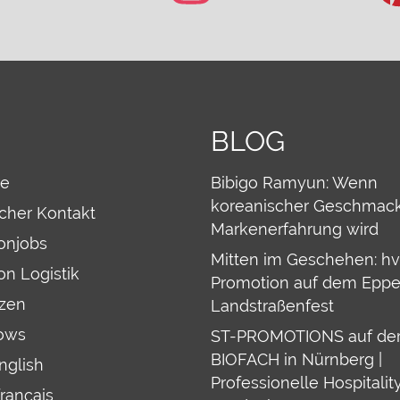
BLOG
re
Bibigo Ramyun: Wenn
koreanischer Geschmack
icher Kontakt
Markenerfahrung wird
onjobs
Mitten im Geschehen: hv
on Logistik
Promotion auf dem Eppe
zen
Landstraßenfest
ows
ST-PROMOTIONS auf de
BIOFACH in Nürnberg |
English
Professionelle Hospitality
français