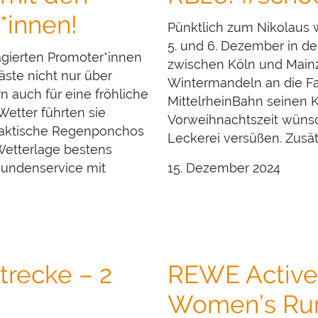
*innen!
Pünktlich zum Nikolaus
5. und 6. Dezember in de
gierten Promoter*innen
zwischen Köln und Mainz
äste nicht nur über
Wintermandeln an die Fah
n auch für eine fröhliche
MittelrheinBahn seinen 
etter führten sie
Vorweihnachtszeit wünsc
praktische Regenponchos
Leckerei versüßen. Zusät
Wetterlage bestens
Kundenservice mit
15. Dezember 2024
trecke – 2
REWE Active
Women’s Ru