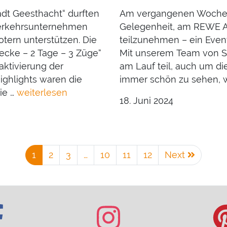
adt Geesthacht“ durften
Am vergangenen Wochen
verkehrsunternehmen
Gelegenheit, am REWE A
tern unterstützen. Die
teilzunehmen – ein Event
ecke – 2 Tage – 3 Züge“
Mit unserem Team von 
aktivierung der
am Lauf teil, auch um die
ighlights waren die
immer schön zu sehen, 
ie …
weiterlesen
18. Juni 2024
1
2
3
…
10
11
12
Next