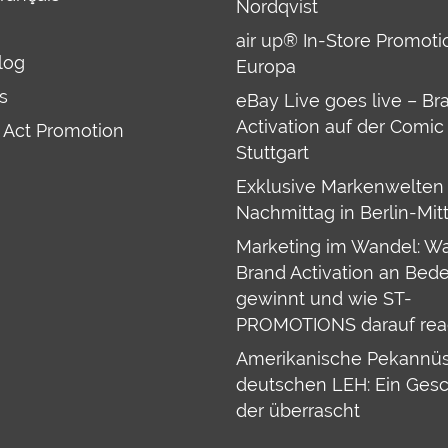
Nordqvist
air up® In-Store Promoti
log
Europa
s
eBay Live goes live – Br
Activation auf der Comic
 Act Promotion
Stuttgart
Exklusive Markenwelten
Nachmittag in Berlin-Mit
Marketing im Wandel: W
Brand Activation an Bed
gewinnt und wie ST-
PROMOTIONS darauf reag
Amerikanische Pekannü
deutschen LEH: Ein Ges
der überrascht