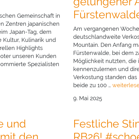
gelungener A
Fürstenwald
ischen Gemeinschaft in
en Zentren japanischen
Am vergangenen Wochenen
beim Japan-Tag, dem
deutschlandweite Verko
 Kultur, Kulinarik und
Mountain. Den Anfang mac
ellen Highlights
Fürstenwalde, bei dem z
omoter unseren Kunden
Möglichkeit nutzten, die
nommierte Spezialisten
kennenzulernen und direk
Verkostung standen das 
beide zu 100 …
weiterles
9. Mai 2025
e und
Festliche St
 mit den
RB26! #scho