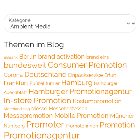
Kategorie
Themen im Blog
Berlin
brand activation
brand eins
BBBank
bundesweit
Consumer Promotion
Deutschland
Corona
Einpackservice
Erfurt
Hamburg
Frankfurt
Fußballturnier
Hamburger
Hamburger Promotionagentur
Abendblatt
In-store Promotion
Kostümpromotion
Messe
Messehostessen
Merchandising
Mobile Promotion
Messepromotion
München
Promoter
Promotion
Nürnberg
Promoterinnen
Promotionagentur