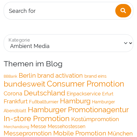
Sea
Search for
Kategorie
Themen im Blog
Berlin
brand activation
brand eins
BBBank
bundesweit
Consumer Promotion
Deutschland
Corona
Einpackservice
Erfurt
Hamburg
Frankfurt
Fußballturnier
Hamburger
Hamburger Promotionagentur
Abendblatt
In-store Promotion
Kostümpromotion
Messe
Messehostessen
Merchandising
Mobile Promotion
Messepromotion
München