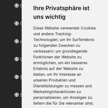
Site en français
Ihre Privatsphäre ist
uns wichtig
Sitio web en español
Diese Website verwendet Cookies
und andere Tracking-
Technologien, um Ihr Surferlebnis
сайт на русском
zu folgenden Zwecken zu
verbessern:
um grundlegende
Funktionen der Website zu
Web sitesi türkçe
ermöglichen
,
um ein besseres
Erlebnis auf der Website zu
bieten
,
um Ihr Interesse an
한국 웹 사이트
unseren Produkten und
Dienstleistungen zu messen und
Marketinginteraktionen zu
日本語のウェブサイト
personalisieren
,
um Anzeigen zu
liefern die für Sie relevanter sind
.