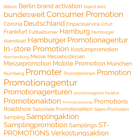
Berlin
brand activation
brand eins
BBBank
bundesweit
Consumer Promotion
Deutschland
Corona
Einpackservice
Erfurt
Hamburg
Frankfurt
Fußballturnier
Hamburger
Hamburger Promotionagentur
Abendblatt
In-store Promotion
Kostümpromotion
Messe
Messehostessen
Merchandising
Mobile Promotion
Messepromotion
München
Promoter
Promotion
Nürnberg
Promoterinnen
Promotionagentur
Promotionagenturen
promotionagentur frankfurt
Promotionaktion
Promotions
Promotionpersonal
Roadshow
Saisonale Promotionaktion
Sales-Promotion
Samplingaktion
Sampling
Samplingpromotion
ST-
Samplings
PROMOTIONS
Verkostungsaktion