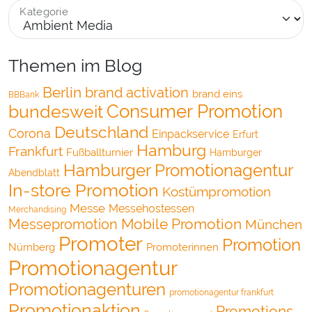
Kategorie
Themen im Blog
Berlin
brand activation
brand eins
BBBank
bundesweit
Consumer Promotion
Deutschland
Corona
Einpackservice
Erfurt
Hamburg
Frankfurt
Fußballturnier
Hamburger
Hamburger Promotionagentur
Abendblatt
In-store Promotion
Kostümpromotion
Messe
Messehostessen
Merchandising
Mobile Promotion
Messepromotion
München
Promoter
Promotion
Nürnberg
Promoterinnen
Promotionagentur
Promotionagenturen
promotionagentur frankfurt
Promotionaktion
Promotions