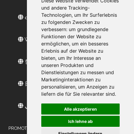
Diese Website verwendet Cookies
und andere Tracking-
Technologien, um Ihr Surferlebnis
сайт на русском
zu folgenden Zwecken zu
verbessern:
um grundlegende
Funktionen der Website zu
Web sitesi türkçe
ermöglichen
,
um ein besseres
Erlebnis auf der Website zu
bieten
,
um Ihr Interesse an
한국 웹 사이트
unseren Produkten und
Dienstleistungen zu messen und
Marketinginteraktionen zu
日本語のウェブサイト
personalisieren
,
um Anzeigen zu
liefern die für Sie relevanter sind
.
موقع عربي
Alle akzeptieren
Ich lehne ab
PROMOTION AGENTUR BUNDESWEIT IN FRANKFURT -
Einstellungen ändern